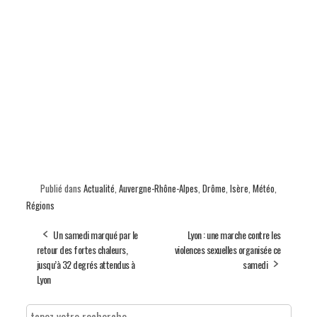
Publié dans
Actualité
,
Auvergne-Rhône-Alpes
,
Drôme
,
Isère
,
Météo
,
Régions
Un samedi marqué par le
Lyon : une marche contre les
retour des fortes chaleurs,
violences sexuelles organisée ce
jusqu’à 32 degrés attendus à
samedi
Lyon