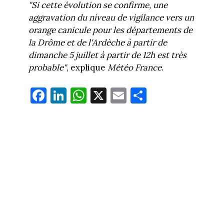
"Si cette évolution se confirme, une
aggravation du niveau de vigilance vers un
orange canicule pour les départements de
la Drôme et de l'Ardèche à partir de
dimanche 5 juillet à partir de 12h est très
probable"
, explique
Météo France
.
Fa
Li
W
X
E
Pa
ce
nk
ha
m
rt
bo
ed
ts
ail
ag
ok
In
Ap
er
p