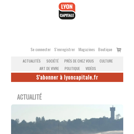
Accéder
au
contenu
Voir
Se connecter
S’enregistrer
Magazines
Boutique
le
ACTUALITÉS
SOCIÉTÉ
PRÈS DE CHEZ VOUS
CULTURE
panier
ART DE VIVRE
POLITIQUE
VIDÉOS
S'abonner à lyoncapitale.fr
ACTUALITÉ