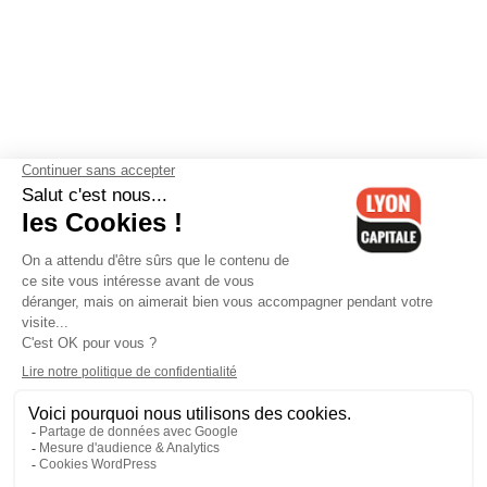
Contactez-nous
-
Mentions légales
-
CGV
-
Politique de
confidentialité
-
Gestion des cookies
-
Lyon Capitale TV
-
Archives
Lyon Capitale