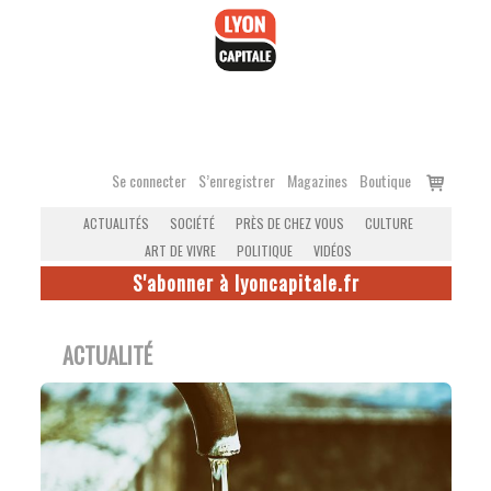
Accéder
au
contenu
Voir
Se connecter
S’enregistrer
Magazines
Boutique
le
ACTUALITÉS
SOCIÉTÉ
PRÈS DE CHEZ VOUS
CULTURE
panier
ART DE VIVRE
POLITIQUE
VIDÉOS
S'abonner à lyoncapitale.fr
ACTUALITÉ