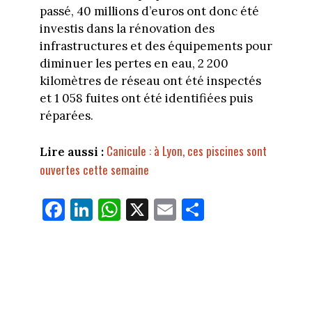
passé, 40 millions d’euros ont donc été
investis dans la rénovation des
infrastructures et des équipements pour
diminuer les pertes en eau, 2 200
kilomètres de réseau ont été inspectés
et 1 058 fuites ont été identifiées puis
réparées.
Canicule : à Lyon, ces piscines sont
Lire aussi :
ouvertes cette semaine
Fa
Li
W
X
E
Pa
ce
nk
ha
m
rt
bo
ed
ts
ail
ag
ok
In
Ap
er
p