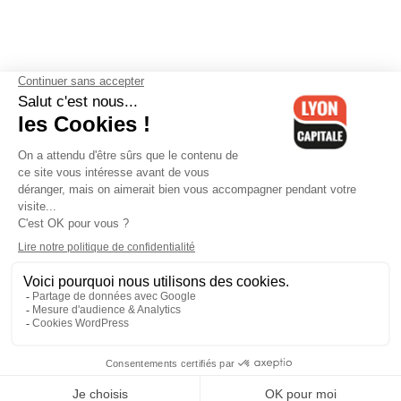
Contactez-nous
-
Mentions légales
-
CGV
-
Politique de
confidentialité
-
Gestion des cookies
-
Lyon Capitale TV
-
Archives
Lyon Capitale
Lyon Capitale - 51 avenue Maréchal Foch - CS 40091 - 69456 Lyon
Cedex 06