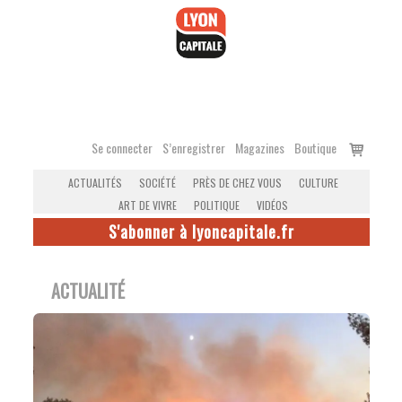
Accéder
au
contenu
Voir
Se connecter
S’enregistrer
Magazines
Boutique
le
ACTUALITÉS
SOCIÉTÉ
PRÈS DE CHEZ VOUS
CULTURE
panier
ART DE VIVRE
POLITIQUE
VIDÉOS
S'abonner à lyoncapitale.fr
ACTUALITÉ