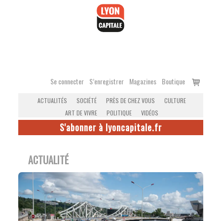
Accéder
au
contenu
Voir
Se connecter
S’enregistrer
Magazines
Boutique
le
ACTUALITÉS
SOCIÉTÉ
PRÈS DE CHEZ VOUS
CULTURE
panier
ART DE VIVRE
POLITIQUE
VIDÉOS
S'abonner à lyoncapitale.fr
ACTUALITÉ