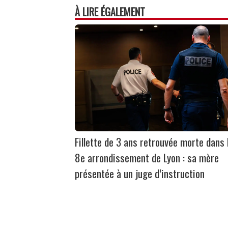
bo
ed
ts
ail
ag
À LIRE ÉGALEMENT
ok
In
Ap
er
p
Fillette de 3 ans retrouvée morte dans 
8e arrondissement de Lyon : sa mère
présentée à un juge d’instruction