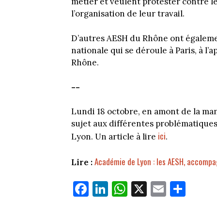
métier et veulent protester contre 
l’organisation de leur travail.
D’autres AESH du Rhône ont égalem
nationale qui se déroule à Paris, à l
Rhône.
--
Lundi 18 octobre, en amont de la man
sujet aux différentes problématique
ici
Lyon. Un article à lire
.
Académie de Lyon : les AESH, accompa
Lire :
Fa
Li
W
X
E
Pa
ce
nk
ha
m
rt