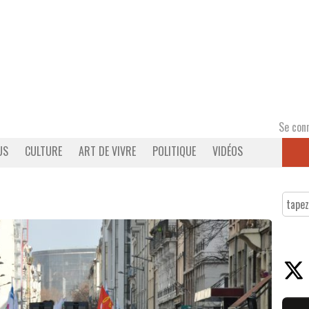
Se con
US
CULTURE
ART DE VIVRE
POLITIQUE
VIDÉOS