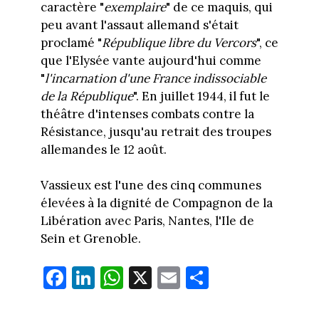
caractère "
exemplaire
" de ce maquis, qui
peu avant l'assaut allemand s'était
proclamé "
République libre du Vercors
", ce
que l'Elysée vante aujourd'hui comme
"
l'incarnation d'une France indissociable
de la République
". En juillet 1944, il fut le
théâtre d'intenses combats contre la
Résistance, jusqu'au retrait des troupes
allemandes le 12 août.
Vassieux est l'une des cinq communes
élevées à la dignité de Compagnon de la
Libération avec Paris, Nantes, l'Ile de
Sein et Grenoble.
Fa
Li
W
X
E
Pa
ce
nk
ha
m
rt