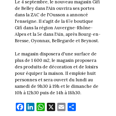
Le 4 septembre, le nouveau magasin Gifi
de Belley dans l'Ain ouvrira ses portes
dans la ZAC de l'Ousson a annoncé
l'enseigne. Il s'agit de la 67e boutique
Gifi dans la région Auvergne-Rhône-
Alpes et la 5e dans l'Ain, après Bourg-en-
Bresse, Oyonnax, Bellegarde et Beynost.
Le magasin disposera d'une surface de
plus de 1 600 m2, le magasin proposera
des produits de décoration et de loisirs
pour équiper la maison. Il emploie huit
personnes et sera ouvert du lundi au
samedi de 9h30 à 19h et le dimanche de
10h à 12h30 puis de 14h à 18h30.
Fa
Li
W
X
E
Pa
ce
nk
ha
m
rt