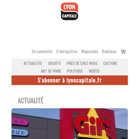
Accéder
au
contenu
Voir
Se connecter
S’enregistrer
Magazines
Boutique
le
ACTUALITÉS
SOCIÉTÉ
PRÈS DE CHEZ VOUS
CULTURE
panier
ART DE VIVRE
POLITIQUE
VIDÉOS
S'abonner à lyoncapitale.fr
ACTUALITÉ