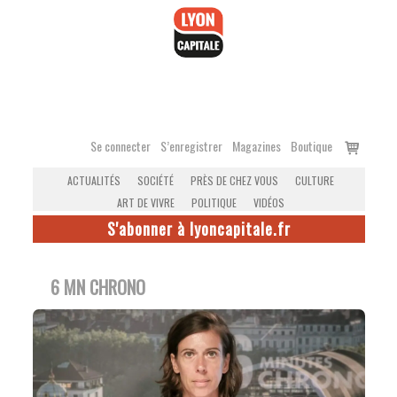
Accéder
au
contenu
Voir
Se connecter
S’enregistrer
Magazines
Boutique
le
ACTUALITÉS
SOCIÉTÉ
PRÈS DE CHEZ VOUS
CULTURE
panier
ART DE VIVRE
POLITIQUE
VIDÉOS
S'abonner à lyoncapitale.fr
6 MN CHRONO