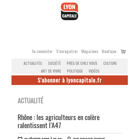
Accéder
au
contenu
Voir
Se connecter
S’enregistrer
Magazines
Boutique
le
ACTUALITÉS
SOCIÉTÉ
PRÈS DE CHEZ VOUS
CULTURE
panier
ART DE VIVRE
POLITIQUE
VIDÉOS
S'abonner à lyoncapitale.fr
ACTUALITÉ
Rhône : les agriculteurs en colère
ralentissent l’A47