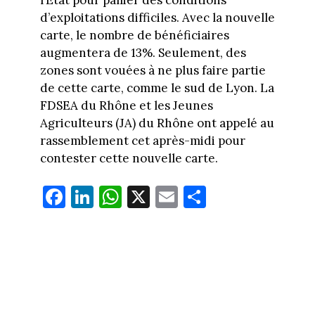
l’Etat pour pallier des conditions
d’exploitations difficiles. Avec la nouvelle
carte, le nombre de bénéficiaires
augmentera de 13%. Seulement, des
zones sont vouées à ne plus faire partie
de cette carte, comme le sud de Lyon. La
FDSEA du Rhône et les Jeunes
Agriculteurs (JA) du Rhône ont appelé au
rassemblement cet après-midi pour
contester cette nouvelle carte.
Fa
Li
W
X
E
Pa
ce
nk
ha
m
rt
bo
ed
ts
ail
ag
ok
In
Ap
er
p