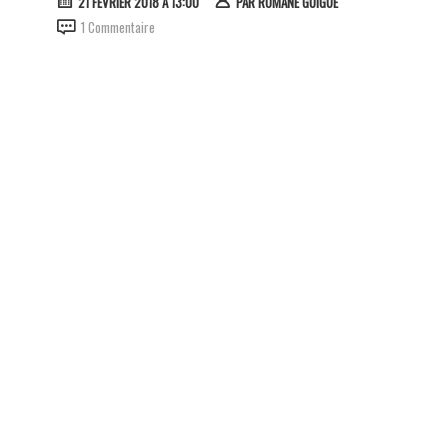
21 FÉVRIER 2018 À 13:00
PAR
ROMANE GUIGUE
1 Commentaire