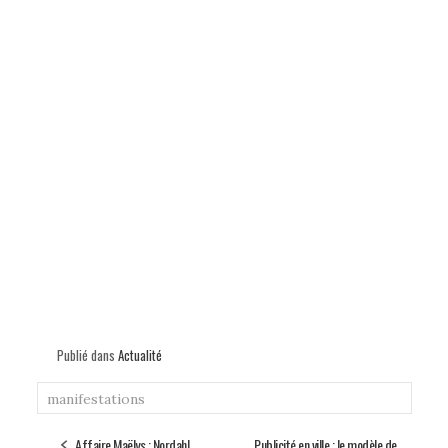
Publié dans
Actualité
manifestations
Affaire Maëlys : Nordahl
Publicité en ville : le modèle de