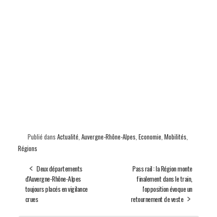
Publié dans
Actualité
,
Auvergne-Rhône-Alpes
,
Economie
,
Mobilités
,
Régions
Deux départements
Pass rail : la Région monte
d'Auvergne-Rhône-Alpes
finalement dans le train,
toujours placés en vigilance
l'opposition évoque un
crues
retournement de veste