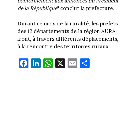
conformément aux annonces du Président
de la République
" conclut la préfecture.
Durant ce mois de la ruralité, les préfets
des 12 départements de la région AURA
iront, à travers différents déplacements,
à la rencontre des territoires ruraux.
Fa
Li
W
X
E
Pa
ce
nk
ha
m
rt
bo
ed
ts
ail
ag
ok
In
Ap
er
p