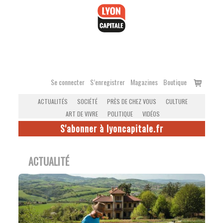
Accéder
au
contenu
Voir
Se connecter
S’enregistrer
Magazines
Boutique
le
ACTUALITÉS
SOCIÉTÉ
PRÈS DE CHEZ VOUS
CULTURE
panier
ART DE VIVRE
POLITIQUE
VIDÉOS
S'abonner à lyoncapitale.fr
ACTUALITÉ