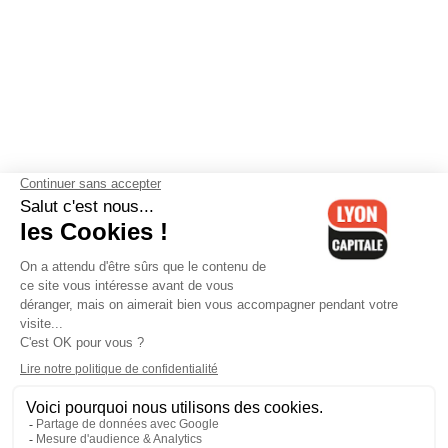
Contactez-nous
-
Mentions légales
-
CGV
-
Politique de
confidentialité
-
Gestion des cookies
-
Lyon Capitale TV
-
Archives