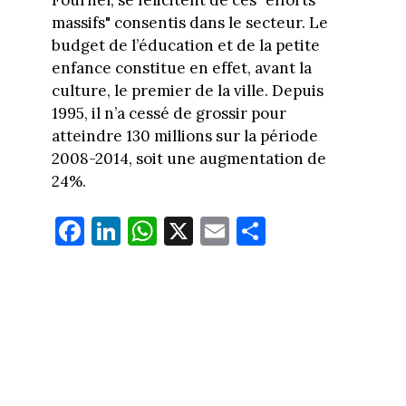
Fournel, se félicitent de ces "efforts
massifs" consentis dans le secteur. Le
budget de l’éducation et de la petite
enfance constitue en effet, avant la
culture, le premier de la ville. Depuis
1995, il n’a cessé de grossir pour
atteindre 130 millions sur la période
2008-2014, soit une augmentation de
24%.
Fa
Li
W
X
E
Pa
ce
nk
ha
m
rt
bo
ed
ts
ail
ag
ok
In
Ap
er
p