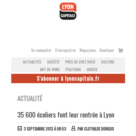
Accéder
au
contenu
Voir
Se connecter
S’enregistrer
Magazines
Boutique
le
ACTUALITÉS
SOCIÉTÉ
PRÈS DE CHEZ VOUS
CULTURE
panier
ART DE VIVRE
POLITIQUE
VIDÉOS
S'abonner à lyoncapitale.fr
ACTUALITÉ
35 600 écoliers font leur rentrée à Lyon
3 SEPTEMBRE 2013 À 08:53
PAR
CLOTHILDE DORIEUX