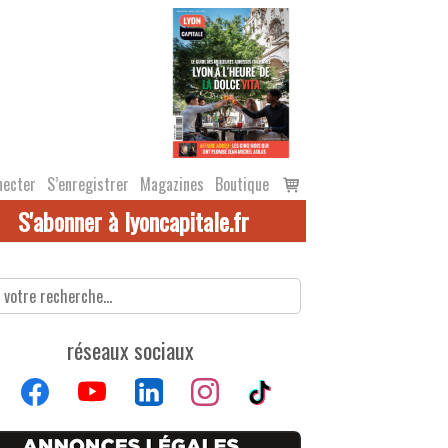
Voir
necter
S’enregistrer
Magazines
Boutique
le
S'abonner à lyoncapitale.fr
panier
réseaux sociaux