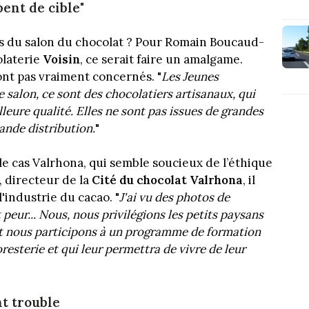
ent de cible"
ts du salon du chocolat ? Pour Romain Boucaud-
olaterie
Voisin
, ce serait faire un amalgame.
sont pas vraiment concernés. "
Les Jeunes
e salon, ce sont des chocolatiers artisanaux, qui
leure qualité. Elles ne sont pas issues de grandes
rande distribution.
"
e cas Valrhona, qui semble soucieux de l’éthique
, directeur de la
Cité du chocolat Valrhona
, il
'industrie du cacao. "
J'ai vu des photos de
 peur... Nous, nous privilégions les petits paysans
 Et nous participons à un programme de formation
oresterie et qui leur permettra de vivre de leur
t trouble