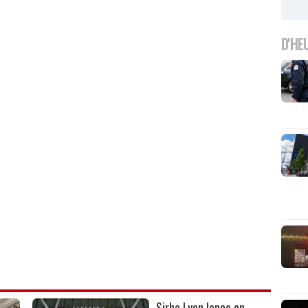
D'HE
Sirha Lyon lance en