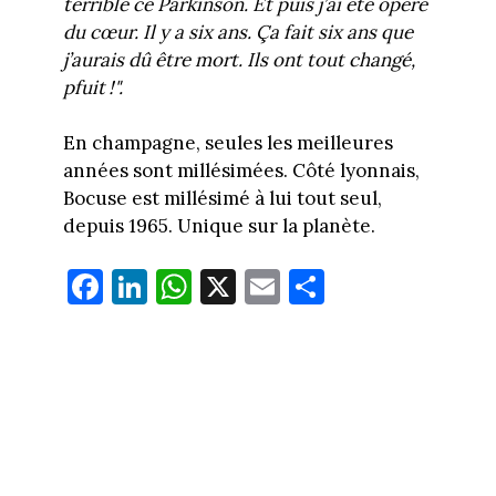
terrible ce Parkinson. Et puis j’ai été opéré
du cœur. Il y a six ans. Ça fait six ans que
j’aurais dû être mort. Ils ont tout changé,
pfuit !".
En champagne, seules les meilleures
années sont millésimées. Côté lyonnais,
Bocuse est millésimé à lui tout seul,
depuis 1965. Unique sur la planète.
Fa
Li
W
X
E
Pa
ce
nk
ha
m
rt
bo
ed
ts
ail
ag
ok
In
Ap
er
p