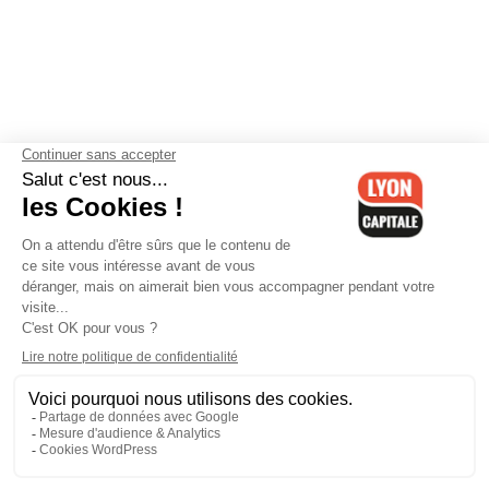
Contactez-nous
-
Mentions légales
-
CGV
-
Politique de
confidentialité
-
Gestion des cookies
-
Lyon Capitale TV
-
Archives
Lyon Capitale
Lyon Capitale - 51 avenue Maréchal Foch - CS 40091 - 69456 Lyon