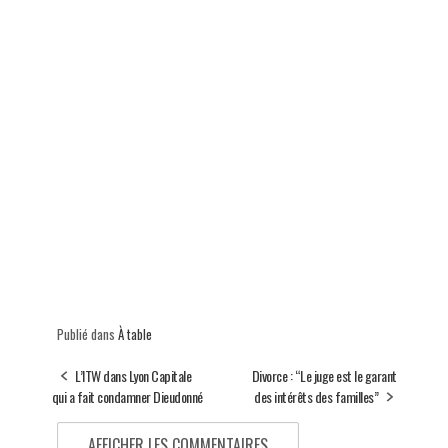
Publié dans
À table
L’ITW dans Lyon Capitale
Divorce : “Le juge est le garant
qui a fait condamner Dieudonné
des intérêts des familles”
AFFICHER LES COMMENTAIRES