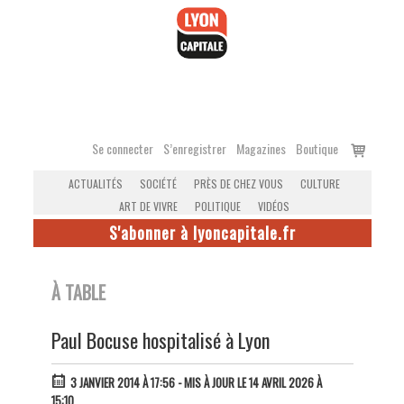
Accéder
au
contenu
Voir
Se connecter
S’enregistrer
Magazines
Boutique
le
ACTUALITÉS
SOCIÉTÉ
PRÈS DE CHEZ VOUS
CULTURE
panier
ART DE VIVRE
POLITIQUE
VIDÉOS
S'abonner à lyoncapitale.fr
À TABLE
Paul Bocuse hospitalisé à Lyon
3 JANVIER 2014 À 17:56
- MIS À JOUR LE 14 AVRIL 2026 À
15:10