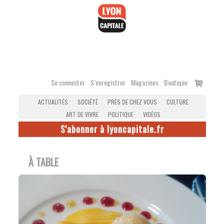
Accéder
au
contenu
Voir
Se connecter
S’enregistrer
Magazines
Boutique
le
ACTUALITÉS
SOCIÉTÉ
PRÈS DE CHEZ VOUS
CULTURE
panier
ART DE VIVRE
POLITIQUE
VIDÉOS
S'abonner à lyoncapitale.fr
À TABLE