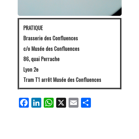
PRATIQUE
Brasserie des Confluences
c/o Musée des Confluences
86, quai Perrache
Lyon 2e
Tram T1 arrêt Musée des Confluences
Fa
Li
W
X
E
Pa
ce
nk
ha
m
rt
bo
ed
ts
ail
ag
ok
In
Ap
er