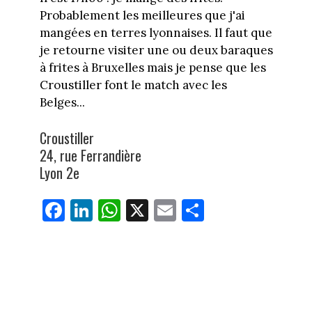
Probablement les meilleures que j'ai
mangées en terres lyonnaises. Il faut que
je retourne visiter une ou deux baraques
à frites à Bruxelles mais je pense que les
Croustiller font le match avec les
Belges...
Croustiller
24, rue Ferrandière
Lyon 2e
Fa
Li
W
X
E
Pa
ce
nk
ha
m
rt
bo
ed
ts
ail
ag
ok
In
Ap
er
p