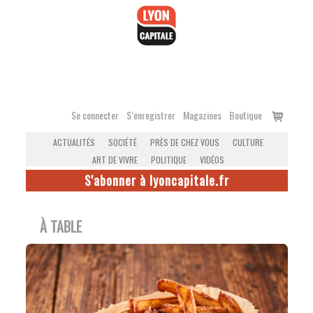
Accéder
au
contenu
Voir
Se connecter
S’enregistrer
Magazines
Boutique
le
ACTUALITÉS
SOCIÉTÉ
PRÈS DE CHEZ VOUS
CULTURE
panier
ART DE VIVRE
POLITIQUE
VIDÉOS
S'abonner à lyoncapitale.fr
À TABLE