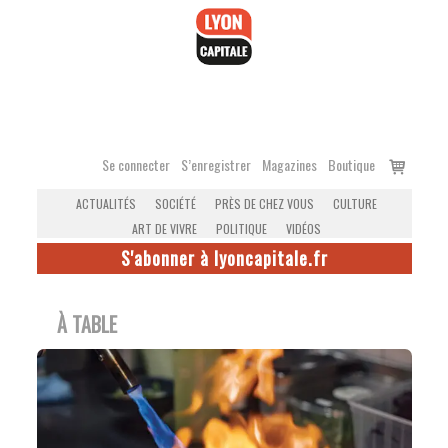
Accéder
au
contenu
Voir
Se connecter
S’enregistrer
Magazines
Boutique
le
ACTUALITÉS
SOCIÉTÉ
PRÈS DE CHEZ VOUS
CULTURE
panier
ART DE VIVRE
POLITIQUE
VIDÉOS
S'abonner à lyoncapitale.fr
À TABLE