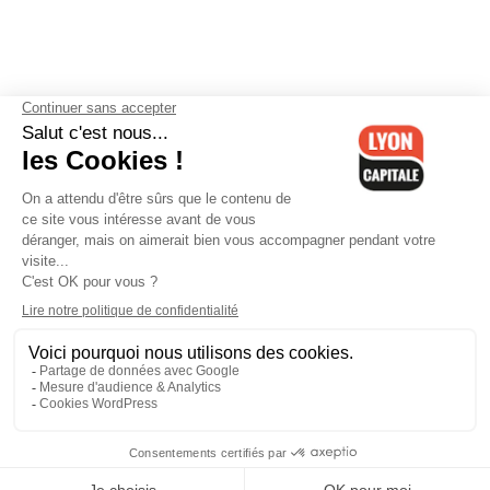
Contactez-nous
-
Mentions légales
-
CGV
-
Politique de
confidentialité
-
Gestion des cookies
-
Lyon Capitale TV
-
Archives
Lyon Capitale
Lyon Capitale - 51 avenue Maréchal Foch - CS 40091 - 69456 Lyon
Cedex 06