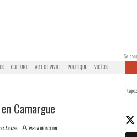
Se con
US
CULTURE
ART DE VIVRE
POLITIQUE
VIDÉOS
ur en Camargue
024 À 07:26
PAR
LA RÉDACTION