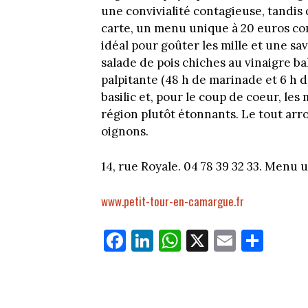
une convivialité contagieuse, tandis 
carte, un menu unique à 20 euros com
idéal pour goûter les mille et une sa
salade de pois chiches au vinaigre ba
palpitante (48 h de marinade et 6 h 
basilic et, pour le coup de coeur, les
région plutôt étonnants. Le tout arro
oignons.
14, rue Royale. 04 78 39 32 33. Menu u
www.petit-tour-en-camargue.fr
Fa
Li
W
X
E
Pa
ce
nk
ha
m
rt
bo
ed
ts
ail
ag
ok
In
Ap
er