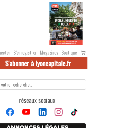
Voir
necter
S’enregistrer
Magazines
Boutique
le
S'abonner à lyoncapitale.fr
panier
réseaux sociaux