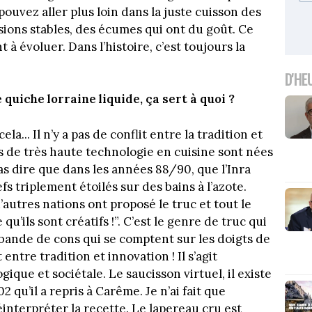
pouvez aller plus loin dans la juste cuisson des
sions stables, des écumes qui ont du goût. Ce
à évoluer. Dans l’histoire, c’est toujours la
D'HE
 quiche lorraine liquide, ça sert à quoi ?
la... Il n’y a pas de conflit entre la tradition et
es de très haute technologie en cuisine sont nées
pas dire que dans les années 88/90, que l’Inra
s triplement étoilés sur des bains à l’azote.
’autres nations ont proposé le truc et tout le
u’ils sont créatifs !”. C’est le genre de truc qui
 bande de cons qui se comptent sur les doigts de
t entre tradition et innovation ! Il s’agit
que et sociétale. Le saucisson virtuel, il existe
 qu’il a repris à Carême. Je n’ai fait que
interpréter la recette. Le lapereau cru est