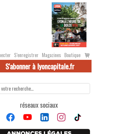
Voir
necter
S’enregistrer
Magazines
Boutique
le
S'abonner à lyoncapitale.fr
panier
réseaux sociaux