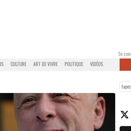
Se con
US
CULTURE
ART DE VIVRE
POLITIQUE
VIDÉOS