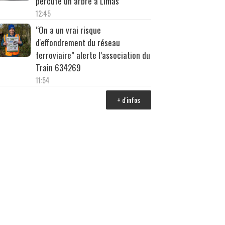
percuté un arbre à Limas
12:45
“On a un vrai risque
d'effondrement du réseau
ferroviaire” alerte l’association du
Train 634269
11:54
+ d'infos