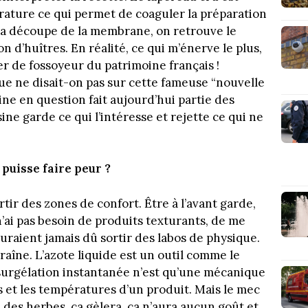
ature ce qui permet de coaguler la préparation
e la découpe de la membrane, on retrouve le
n d’huîtres. En réalité, ce qui m’énerve le plus,
ter de fossoyeur du patrimoine français !
ue ne disait-on pas sur cette fameuse “nouvelle
sine en question fait aujourd’hui partie des
ine garde ce qui l’intéresse et rejette ce qui ne
puisse faire peur ?
tir des zones de confort. Être à l’avant garde,
 n’ai pas besoin de produits texturants, de me
auraient jamais dû sortir des labos de physique.
traîne. L’azote liquide est un outil comme le
surgélation instantanée n’est qu’une mécanique
s et les températures d’un produit. Mais le mec
 des herbes, ça gèlera, ça n’aura aucun goût et