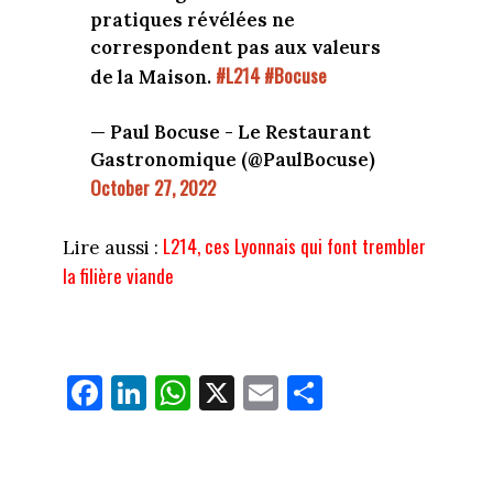
pratiques révélées ne
correspondent pas aux valeurs
#L214
#Bocuse
de la Maison.
— Paul Bocuse - Le Restaurant
Gastronomique (@PaulBocuse)
October 27, 2022
L214, ces Lyonnais qui font trembler
Lire aussi :
la filière viande
Fa
Li
W
X
E
Pa
ce
nk
ha
m
rt
bo
ed
ts
ail
ag