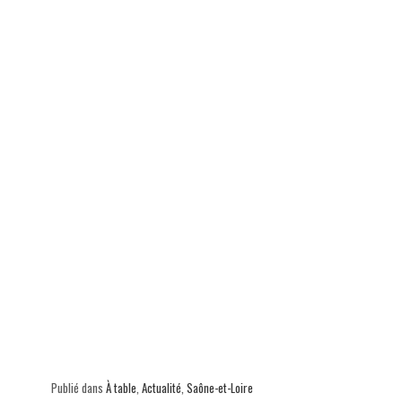
ok
In
Ap
er
p
Publié dans
À table
,
Actualité
,
Saône-et-Loire