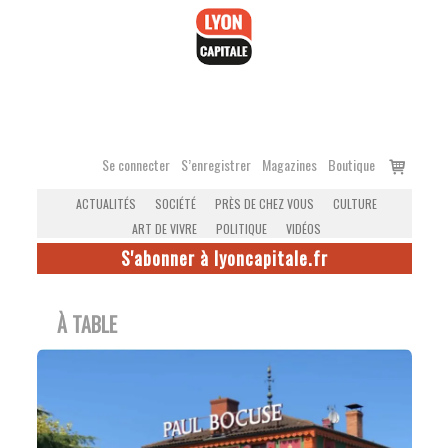
Accéder
au
contenu
Voir
Se connecter
S’enregistrer
Magazines
Boutique
le
ACTUALITÉS
SOCIÉTÉ
PRÈS DE CHEZ VOUS
CULTURE
panier
ART DE VIVRE
POLITIQUE
VIDÉOS
S'abonner à lyoncapitale.fr
À TABLE