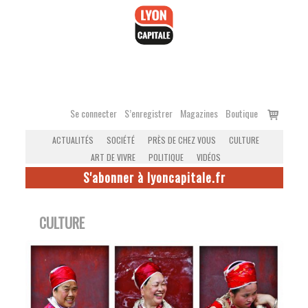
Accéder
au
contenu
Voir
Se connecter
S’enregistrer
Magazines
Boutique
le
ACTUALITÉS
SOCIÉTÉ
PRÈS DE CHEZ VOUS
CULTURE
panier
ART DE VIVRE
POLITIQUE
VIDÉOS
S'abonner à lyoncapitale.fr
CULTURE