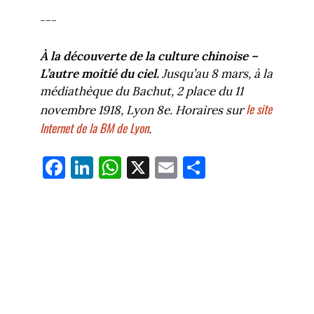
---
À la découverte de la culture chinoise –
L’autre moitié du ciel.
Jusqu’au 8 mars, à la
médiathèque du Bachut, 2 place du 11
le site
novembre 1918, Lyon 8e. Horaires sur
Internet de la BM de Lyon
.
Fa
Li
W
X
E
Pa
ce
nk
ha
m
rt
bo
ed
ts
ail
ag
ok
In
Ap
er
p