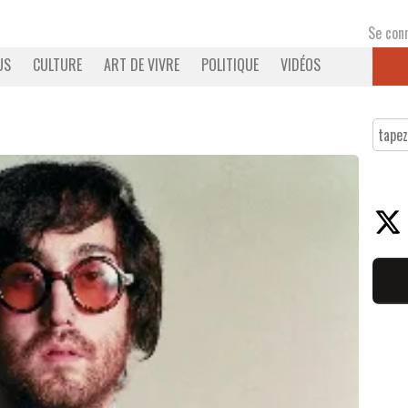
Se con
US
CULTURE
ART DE VIVRE
POLITIQUE
VIDÉOS