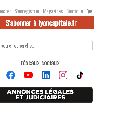
Voir
necter
S’enregistrer
Magazines
Boutique
le
S'abonner à lyoncapitale.fr
panier
réseaux sociaux