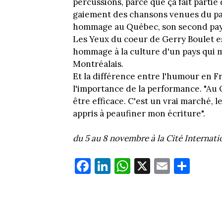
percussions, parce que ça fait partie d
gaiement des chansons venues du pay
hommage au Québec, son second pays,
Les Yeux du coeur de Gerry Boulet es
hommage à la culture d'un pays qui m'a
Montréalais.
Et la différence entre l'humour en F
l'importance de la performance. "Au 
être efficace. C'est un vrai marché, le
appris à peaufiner mon écriture".
du 5 au 8 novembre à la Cité Internati
Fa
Li
W
X
E
Pa
ce
nk
ha
m
rt
bo
ed
ts
ail
ag
ok
In
Ap
er