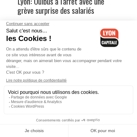
Lyon: Ouibus à l'arrêt avec une
grève surprise des salariés
Greenpeace et ANV Cop 21
redécorent la station Total de
Solaize