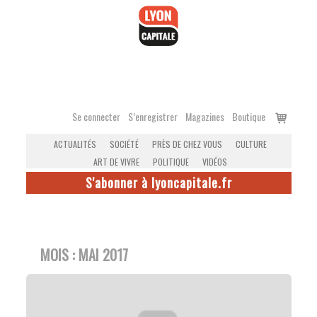
Accéder
au
contenu
Voir
Se connecter
S’enregistrer
Magazines
Boutique
le
ACTUALITÉS
SOCIÉTÉ
PRÈS DE CHEZ VOUS
CULTURE
panier
ART DE VIVRE
POLITIQUE
VIDÉOS
S'abonner à lyoncapitale.fr
MOIS :
MAI 2017