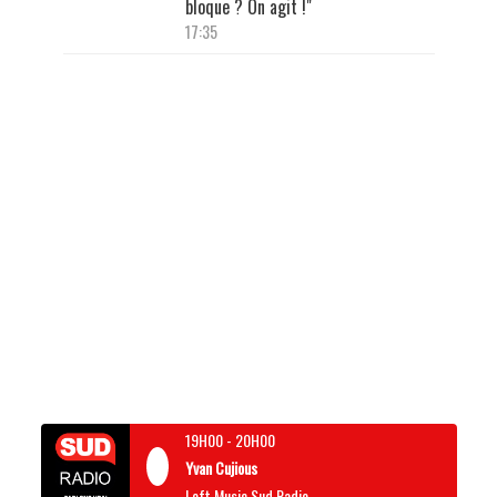
bloque ? On agit !"
17:35
19H00
-
20H00
Yvan Cujious
Loft Music Sud Radio