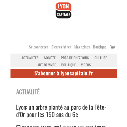
Accéder
au
contenu
Voir
Se connecter
S’enregistrer
Magazines
Boutique
le
ACTUALITÉS
SOCIÉTÉ
PRÈS DE CHEZ VOUS
CULTURE
panier
ART DE VIVRE
POLITIQUE
VIDÉOS
S'abonner à lyoncapitale.fr
ACTUALITÉ
Lyon: un arbre planté au parc de la Tête-
d'Or pour les 150 ans du 6e