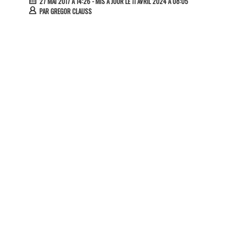
27 MAI 2017 À 14:26
- MIS À JOUR LE 11 AVRIL 2024 À 08:05
PAR
GREGOR CLAUSS