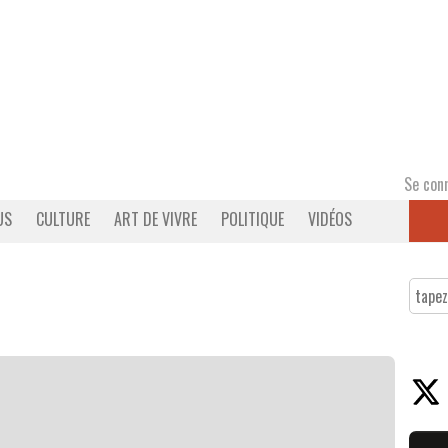
Se con
US
CULTURE
ART DE VIVRE
POLITIQUE
VIDÉOS