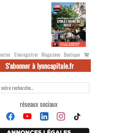
Voir
necter
S’enregistrer
Magazines
Boutique
le
S'abonner à lyoncapitale.fr
panier
réseaux sociaux