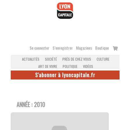
Accéder
au
contenu
Voir
Se connecter
S’enregistrer
Magazines
Boutique
le
ACTUALITÉS
SOCIÉTÉ
PRÈS DE CHEZ VOUS
CULTURE
panier
ART DE VIVRE
POLITIQUE
VIDÉOS
S'abonner à lyoncapitale.fr
ANNÉE :
2010