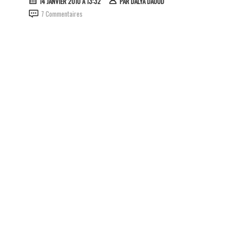
14 JANVIER 2010 À 13:32
PAR
DALYA DAOUD
7 Commentaires