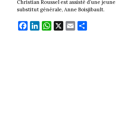
Christian Roussel est assisté d’une jeune
substitut générale, Anne Boisjibault.
Fa
Li
W
X
E
Pa
ce
nk
ha
m
rt
bo
ed
ts
ail
ag
ok
In
Ap
er
p