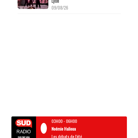
Lyon
09/08/26
03H00
-
06H00
Noémie Halioua
Les débats de l'été