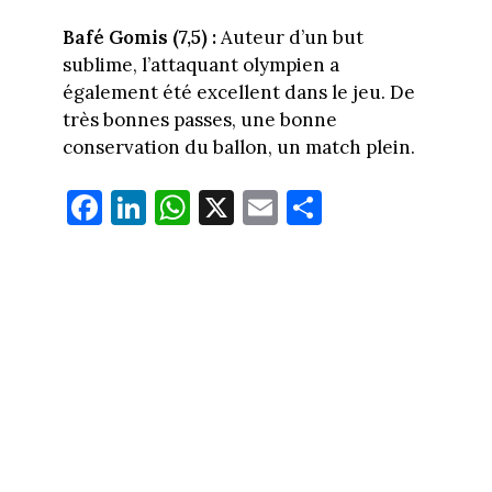
Bafé Gomis (7,5) :
Auteur d’un but
sublime, l’attaquant olympien a
également été excellent dans le jeu. De
très bonnes passes, une bonne
conservation du ballon, un match plein.
Fa
Li
W
X
E
Pa
ce
nk
ha
m
rt
bo
ed
ts
ail
ag
ok
In
Ap
er
p