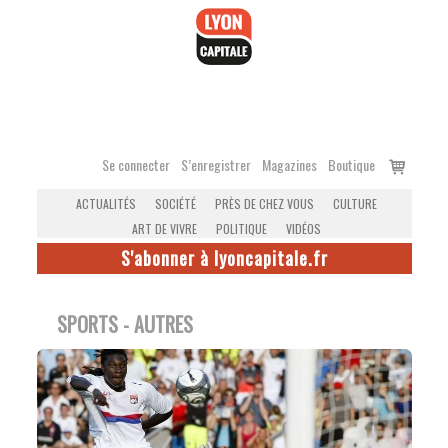
Accéder
au
contenu
Voir
Se connecter
S’enregistrer
Magazines
Boutique
le
ACTUALITÉS
SOCIÉTÉ
PRÈS DE CHEZ VOUS
CULTURE
panier
ART DE VIVRE
POLITIQUE
VIDÉOS
S'abonner à lyoncapitale.fr
SPORTS - AUTRES