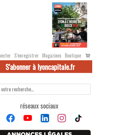
Voir
necter
S’enregistrer
Magazines
Boutique
le
S'abonner à lyoncapitale.fr
panier
réseaux sociaux