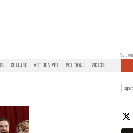
Se con
US
CULTURE
ART DE VIVRE
POLITIQUE
VIDÉOS