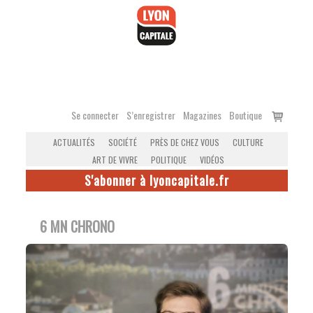
Accéder
au
contenu
Voir
Se connecter
S’enregistrer
Magazines
Boutique
le
ACTUALITÉS
SOCIÉTÉ
PRÈS DE CHEZ VOUS
CULTURE
panier
ART DE VIVRE
POLITIQUE
VIDÉOS
S'abonner à lyoncapitale.fr
6 MN CHRONO