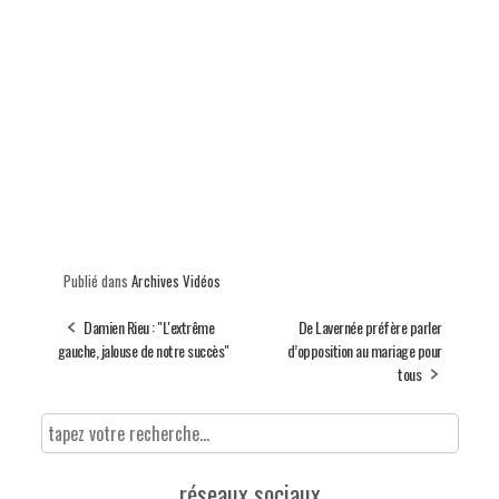
Publié dans
Archives Vidéos
Damien Rieu : "L'extrême
De Lavernée préfère parler
gauche, jalouse de notre succès"
d’opposition au mariage pour
tous
réseaux sociaux