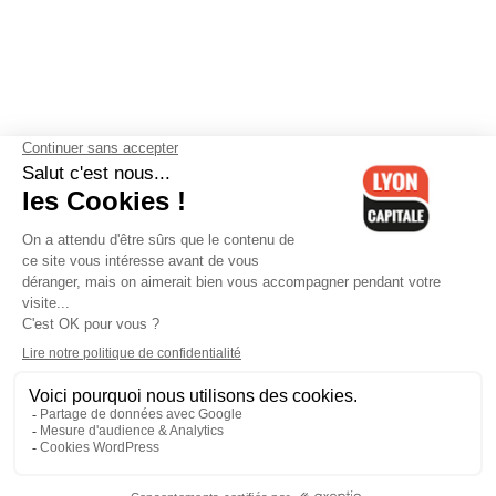
Contactez-nous
-
Mentions légales
-
CGV
-
Politique de
confidentialité
-
Gestion des cookies
-
Lyon Capitale TV
-
Archives
Lyon Capitale
Lyon Capitale - 51 avenue Maréchal Foch - CS 40091 - 69456 Lyon