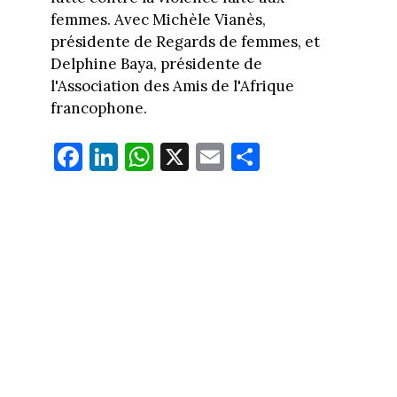
femmes. Avec Michèle Vianès,
présidente de Regards de femmes, et
Delphine Baya, présidente de
l'Association des Amis de l'Afrique
francophone.
Fa
Li
W
X
E
Pa
ce
nk
ha
m
rt
bo
ed
ts
ail
ag
ok
In
Ap
er
p