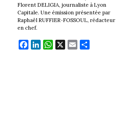
Florent DELIGIA, journaliste à Lyon
Capitale. Une émission présentée par
Raphaël RUFFIER-FOSSOUL, rédacteur
en chef.
Fa
Li
W
X
E
Pa
ce
nk
ha
m
rt
bo
ed
ts
ail
ag
ok
In
Ap
er
p