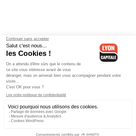
Contactez-nous
-
Mentions légales
-
CGV
-
Politique de
confidentialité
-
Gestion des cookies
-
Lyon Capitale TV
-
Archives
Lyon Capitale
Lyon Capitale - 51 avenue Maréchal Foch - CS 40091 - 69456 Lyon