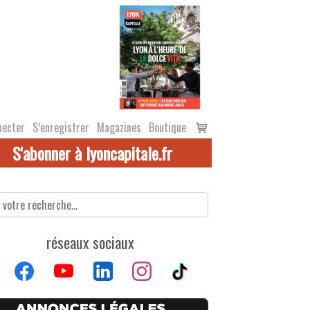
Voir
necter
S’enregistrer
Magazines
Boutique
le
S'abonner à lyoncapitale.fr
panier
réseaux sociaux