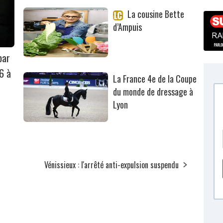
La cousine Bette
d’Ampuis
par
6 à
La France 4e de la Coupe
du monde de dressage à
Lyon
Vénissieux : l'arrêté anti-expulsion suspendu