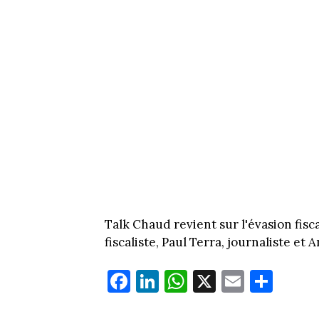
Talk Chaud revient sur l'évasion fisc
fiscaliste, Paul Terra, journaliste et
Fa
Li
W
X
E
Pa
ce
nk
ha
m
rt