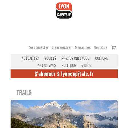
Accéder
au
contenu
Voir
Se connecter
S’enregistrer
Magazines
Boutique
le
ACTUALITÉS
SOCIÉTÉ
PRÈS DE CHEZ VOUS
CULTURE
panier
ART DE VIVRE
POLITIQUE
VIDÉOS
S'abonner à lyoncapitale.fr
TRAILS