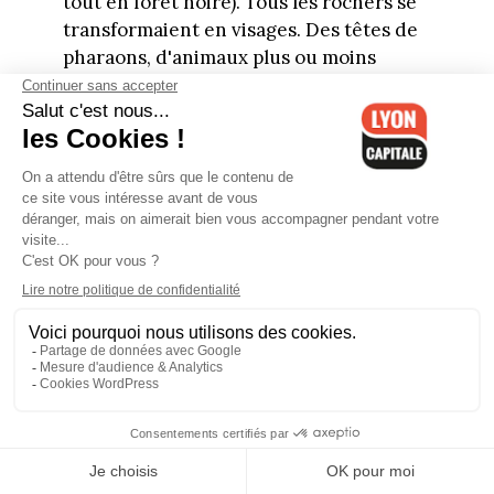
tout en forêt noire). Tous les rochers se
transformaient en visages. Des têtes de
pharaons, d'animaux plus ou moins
fantastiques mais toujours bienveillants.
Aucun mauvais trip. J'ai du me mettre
deux claques pour me prouver que
c'était bien réel. Ce qui est assez
étonnant, c'est que j'étais pleinement
conscient de ce qui m'arrivait. A un
moment, voyant un dessin d'une
définition stupéfiante, je m'arrête et
parle tout fort. Un coureur se pose à
coté de moi, me regarde de manière un
peu louche... et repart. Ça me donne un
truc en plus que les autres n'ont pas.
J'hallucine les gars ! Par terre, chaque
caillou (et Dieu sait qu'il y en a de
partout) prend vie sous mes yeux rougis.