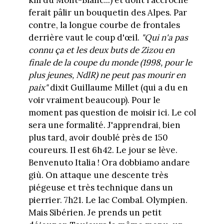
km du Mont-Blanc...) et dont l'accroche
ferait pâlir un bouquetin des Alpes. Par
contre, la longue courbe de frontales
derrière vaut le coup d'œil.
"Qui n'a pas
connu ça et les deux buts de Zizou en
finale de la coupe du monde (1998, pour le
plus jeunes, NdlR) ne peut pas mourir en
paix"
dixit Guillaume Millet (qui a du en
voir vraiment beaucoup). Pour le
moment pas question de moisir ici. Le col
sera une formalité
.
J'apprendrai, bien
plus tard, avoir doublé près de 150
coureurs.
Il est 6h42. Le jour se lève.
Benvenuto Italia ! Ora dobbiamo andare
giù. On attaque une descente très
piégeuse et très technique dans un
pierrier. 7h21. Le lac Combal. Olympien.
Mais Sibérien. Je prends un petit