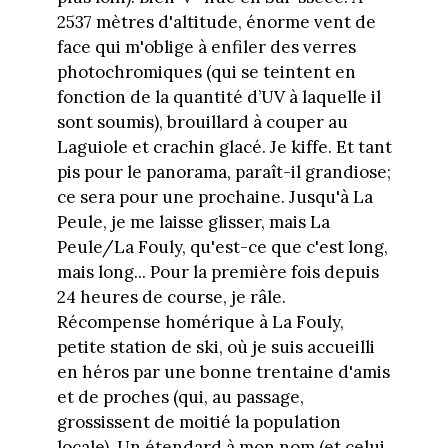
2537 mètres d'altitude, énorme vent de
face qui m'oblige à enfiler des verres
photochromiques (qui
se teintent en
fonction de la quantité d’UV à laquelle il
sont soumis), brouillard à couper au
Laguiole et crachin glacé. Je kiffe. Et tant
pis pour le panorama, paraît-il grandiose;
ce sera pour une prochaine. Jusqu'à La
Peule, je me laisse glisser, mais La
Peule/La Fouly, qu'est-ce que c'est long,
mais long... Pour la première fois depuis
24 heures de course, je râle.
Récompense homérique à La Fouly,
petite station de ski, où je suis accueilli
en héros par une bonne trentaine d'amis
et de proches (qui, au passage,
grossissent de moitié la population
locale). Un étendard à mon nom (et celui