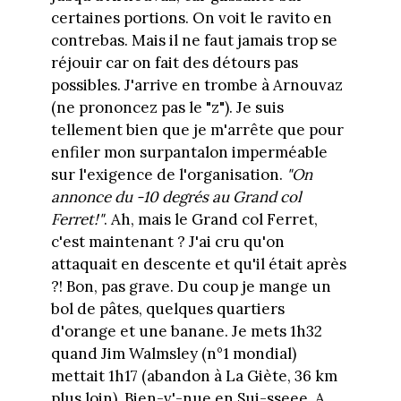
certaines portions. On voit le ravito en
contrebas. Mais il ne faut jamais trop se
réjouir car on fait des détours pas
possibles. J'arrive en trombe à Arnouvaz
(ne prononcez pas le "z"). Je suis
tellement bien que je m'arrête que pour
enfiler mon surpantalon imperméable
sur l'exigence de l'organisation.
"On
annonce du -10 degrés au Grand col
Ferret!"
. Ah, mais le Grand col Ferret,
c'est maintenant ? J'ai cru qu'on
attaquait en descente et qu'il était après
?! Bon, pas grave. Du coup je mange un
bol de pâtes, quelques quartiers
d'orange et une banane. Je mets 1h32
quand Jim Walmsley (n°1 mondial)
mettait 1h17 (abandon à La Giète, 36 km
plus loin). Bien-v'-nue en Sui-sseee. A