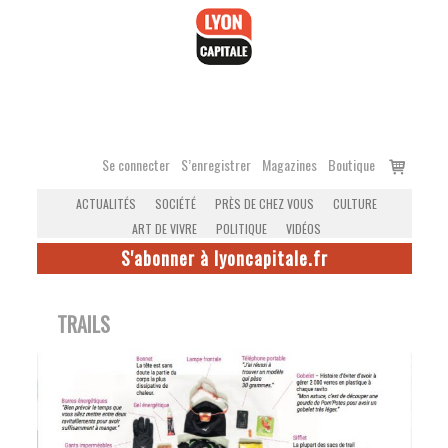
Accéder
au
contenu
Voir
Se connecter
S’enregistrer
Magazines
Boutique
le
ACTUALITÉS
SOCIÉTÉ
PRÈS DE CHEZ VOUS
CULTURE
panier
ART DE VIVRE
POLITIQUE
VIDÉOS
S'abonner à lyoncapitale.fr
TRAILS