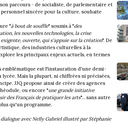
 son parcours - de socialiste, de parlementaire et
 personnel sincère pour la culture, souhaite
ure "
à bout de souffle
" soumis à "
des
ation, les nouvelles technologies, la crise
exigente, ouverte, qui s'appuie sur la création
". De
rtistique, des industries culturelles à la
explore les principaux enjeux actuels, en termes
us emblématique est l'instauration d'une demi-
 lycée. Mais la plupart, ni chiffrées ni précisées,
incipe. JJQ propose ainsi de créer des agences
Théodule, ou encore "
une grande initiative
ir des Français de pratiquer les arts
"... sans autre
r plus qu'un programme.
 dialogue avec Nelly Gabriel illustré par Stéphanie