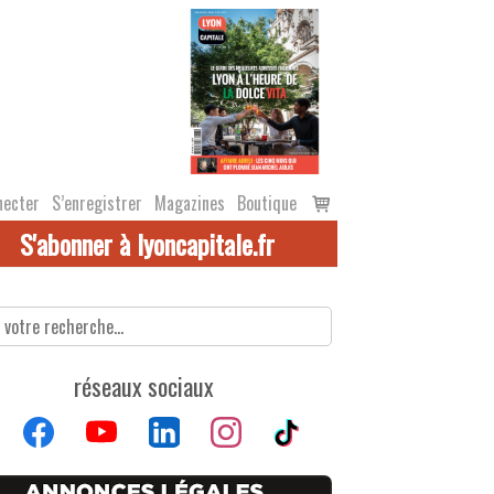
Voir
necter
S’enregistrer
Magazines
Boutique
le
S'abonner à lyoncapitale.fr
panier
réseaux sociaux