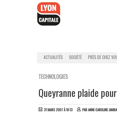
Accéder
au
contenu
ACTUALITÉS
SOCIÉTÉ
PRÈS DE CHEZ VO
TECHNOLOGIES
Queyranne plaide pour 
31 MARS 2007 À 10:13
PAR
ANNE-CAROLINE JAMB