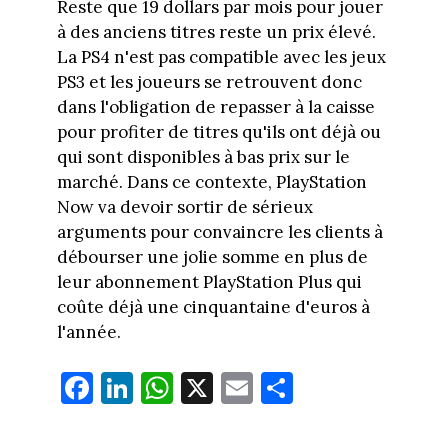
Reste que 19 dollars par mois pour jouer
à des anciens titres reste un prix élevé.
La PS4 n'est pas compatible avec les jeux
PS3 et les joueurs se retrouvent donc
dans l'obligation de repasser à la caisse
pour profiter de titres qu'ils ont déjà ou
qui sont disponibles à bas prix sur le
marché. Dans ce contexte, PlayStation
Now va devoir sortir de sérieux
arguments pour convaincre les clients à
débourser une jolie somme en plus de
leur abonnement PlayStation Plus qui
coûte déjà une cinquantaine d'euros à
l'année.
Fa
Li
W
X
E
Pa
ce
nk
ha
m
rt