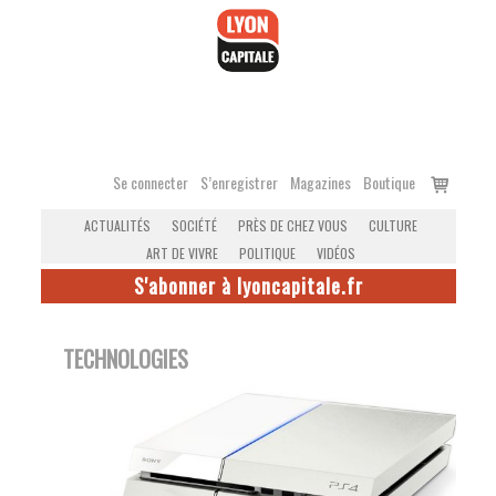
Accéder
au
contenu
Voir
Se connecter
S’enregistrer
Magazines
Boutique
le
ACTUALITÉS
SOCIÉTÉ
PRÈS DE CHEZ VOUS
CULTURE
panier
ART DE VIVRE
POLITIQUE
VIDÉOS
S'abonner à lyoncapitale.fr
TECHNOLOGIES