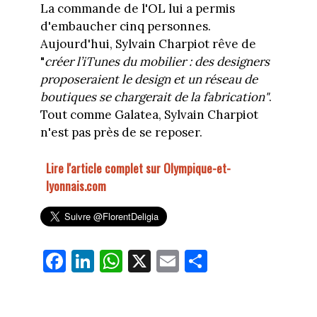
La commande de l'OL lui a permis
d'embaucher cinq personnes.
Aujourd'hui, Sylvain Charpiot rêve de
"
créer l’iTunes du mobilier : des designers
proposeraient le design et un réseau de
boutiques se chargerait de la fabrication"
.
Tout comme Galatea, Sylvain Charpiot
n'est pas près de se reposer.
Lire l'article complet sur Olympique-et-
lyonnais.com
Fa
Li
W
X
E
Pa
ce
nk
ha
m
rt
bo
ed
ts
ail
ag