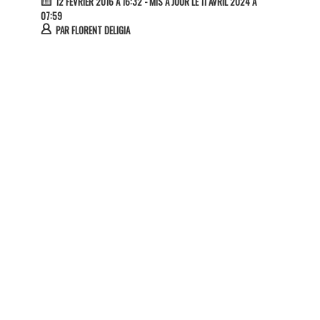
12 FÉVRIER 2016 À 16:32
- MIS À JOUR LE 11 AVRIL 2024 À
07:59
PAR
FLORENT DELIGIA