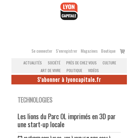
Accéder
au
contenu
Voir
Se connecter
S’enregistrer
Magazines
Boutique
le
ACTUALITÉS
SOCIÉTÉ
PRÈS DE CHEZ VOUS
CULTURE
panier
ART DE VIVRE
POLITIQUE
VIDÉOS
S'abonner à lyoncapitale.fr
TECHNOLOGIES
Les lions du Parc OL imprimés en 3D par
une start-up locale