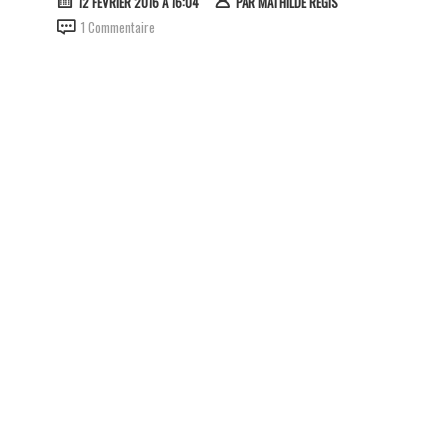
12 FÉVRIER 2016 À 16:04
PAR
MATHILDE RÉGIS
1 Commentaire