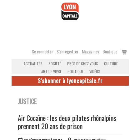
Accéder
au
contenu
Voir
Se connecter
S’enregistrer
Magazines
Boutique
le
ACTUALITÉS
SOCIÉTÉ
PRÈS DE CHEZ VOUS
CULTURE
panier
ART DE VIVRE
POLITIQUE
VIDÉOS
S'abonner à lyoncapitale.fr
JUSTICE
Air Cocaïne : les deux pilotes rhônalpins
prennent 20 ans de prison