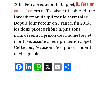
ils s'étaient
2013. Peu après avoir fait appel,
échappés
alors qu'ils faisaient l'objet d'une
interdiction de quitter le territoire.
Depuis leur retour en France, fin 2015 ,
les deux pilotes rhône alpins sont
incarcérés à la prison des Baumettes et
n'ont pas assisté à leur procès en appel.
Cette fois, l'évasion n'est plus vraiment
envisageable.
Fa
Li
W
X
E
Pa
ce
nk
ha
m
rt
bo
ed
ts
ail
ag
ok
In
Ap
er
p