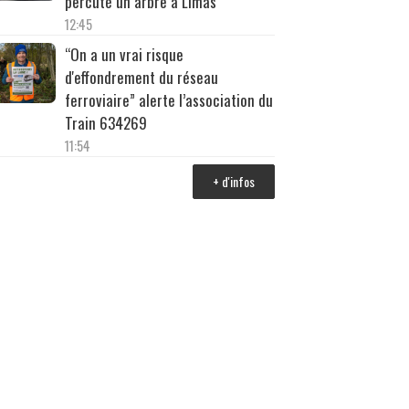
percuté un arbre à Limas
12:45
“On a un vrai risque
d'effondrement du réseau
ferroviaire” alerte l’association du
Train 634269
11:54
+ d'infos