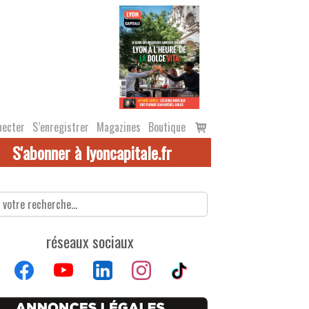
Voir
necter
S’enregistrer
Magazines
Boutique
le
S'abonner à lyoncapitale.fr
panier
réseaux sociaux