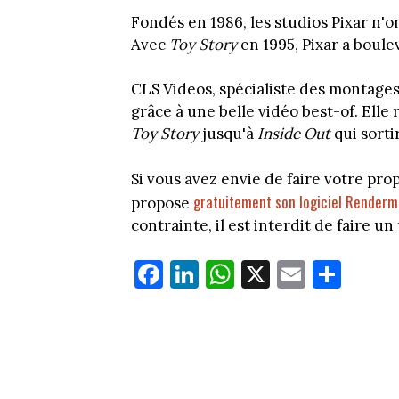
Fondés en 1986, les studios Pixar n'o
Avec
Toy Story
en 1995, Pixar a boule
CLS Videos, spécialiste des montage
grâce à une belle vidéo best-of. Elle 
Toy Story
jusqu'à
Inside Out
qui sorti
Si vous avez envie de faire votre pro
gratuitement son logiciel Render
propose
contrainte, il est interdit de faire u
Fa
Li
W
X
E
Pa
ce
nk
ha
m
rt
bo
ed
ts
ail
ag
ok
In
Ap
er
p