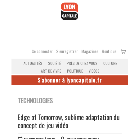
Accéder
au
contenu
Voir
Se connecter
S’enregistrer
Magazines
Boutique
le
ACTUALITÉS
SOCIÉTÉ
PRÈS DE CHEZ VOUS
CULTURE
panier
ART DE VIVRE
POLITIQUE
VIDÉOS
S'abonner à lyoncapitale.fr
TECHNOLOGIES
Edge of Tomorrow, sublime adaptation du
concept de jeu vidéo