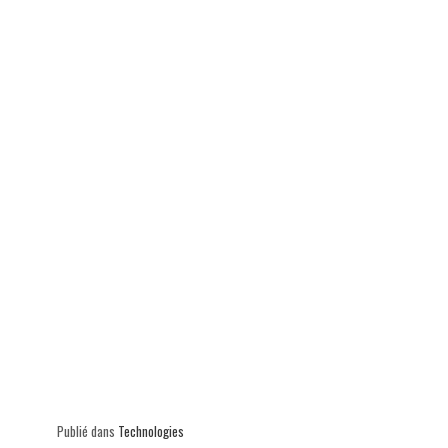
ok
In
Ap
er
p
Publié dans
Technologies