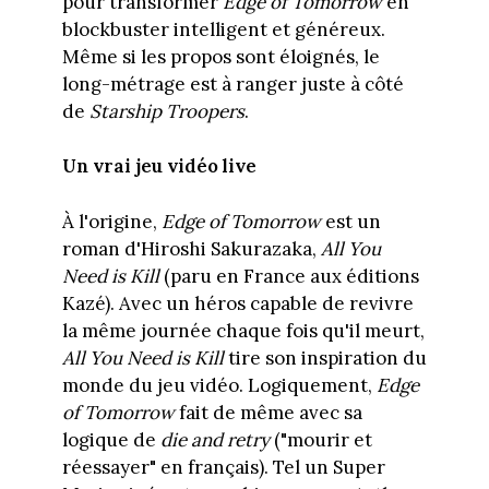
pour transformer
Edge of Tomorrow
en
blockbuster intelligent et généreux.
Même si les propos sont éloignés, le
long-métrage est à ranger juste à côté
de
Starship Troopers
.
Un vrai jeu vidéo live
À l'origine,
Edge of Tomorrow
est un
roman d'Hiroshi Sakurazaka,
All You
Need is Kill
(paru en France aux éditions
Kazé). Avec un héros capable de revivre
la même journée chaque fois qu'il meurt,
All You Need is Kill
tire son inspiration du
monde du jeu vidéo. Logiquement,
Edge
of Tomorrow
fait de même avec sa
logique de
die and retry
("mourir et
réessayer" en français). Tel un Super