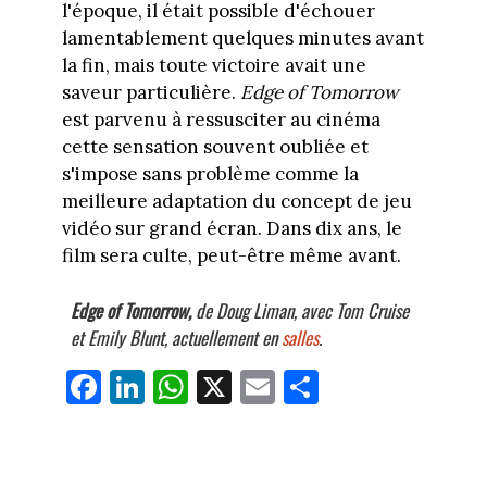
l'époque, il était possible d'échouer
lamentablement quelques minutes avant
la fin, mais toute victoire avait une
saveur particulière.
Edge of Tomorrow
est parvenu à ressusciter au cinéma
cette sensation souvent oubliée et
s'impose sans problème comme la
meilleure adaptation du concept de jeu
vidéo sur grand écran. Dans dix ans, le
film sera culte, peut-être même avant.
Edge of Tomorrow,
de Doug Liman, avec Tom Cruise
et Emily Blunt, actuellement en
salles
.
Fa
Li
W
X
E
Pa
ce
nk
ha
m
rt
bo
ed
ts
ail
ag