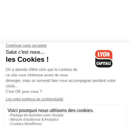
Contactez-nous
-
Mentions légales
-
CGV
-
Politique de
confidentialité
-
Gestion des cookies
-
Lyon Capitale TV
-
Archives
Lyon Capitale