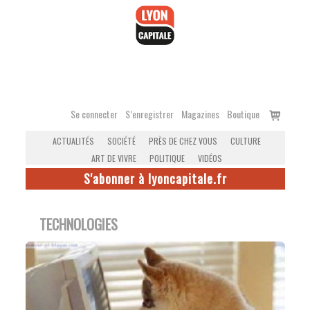
Accéder
au
contenu
Voir
Se connecter
S’enregistrer
Magazines
Boutique
le
ACTUALITÉS
SOCIÉTÉ
PRÈS DE CHEZ VOUS
CULTURE
panier
ART DE VIVRE
POLITIQUE
VIDÉOS
S'abonner à lyoncapitale.fr
TECHNOLOGIES