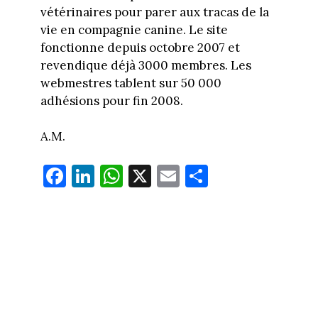
vétérinaires pour parer aux tracas de la
vie en compagnie canine. Le site
fonctionne depuis octobre 2007 et
revendique déjà 3000 membres. Les
webmestres tablent sur 50 000
adhésions pour fin 2008.
A.M.
Fa
Li
W
X
E
Pa
ce
nk
ha
m
rt
bo
ed
ts
ail
ag
ok
In
Ap
er
p