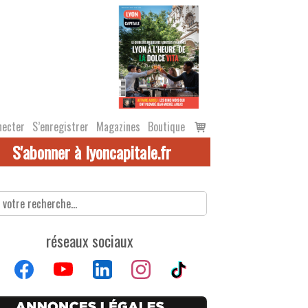
Voir
necter
S’enregistrer
Magazines
Boutique
le
S'abonner à lyoncapitale.fr
panier
réseaux sociaux