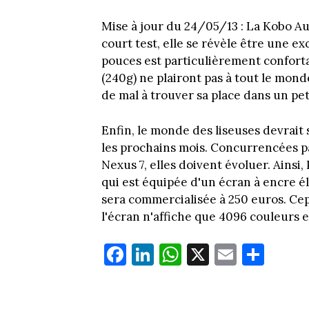
Mise à jour du 24/05/13 : La Kobo Au
court test, elle se révèle être une e
pouces est particulièrement confort
(240g) ne plairont pas à tout le monde
de mal à trouver sa place dans un pet
Enfin, le monde des liseuses devrait
les prochains mois. Concurrencées pa
Nexus 7, elles doivent évoluer. Ainsi
qui est équipée d'un écran à encre é
sera commercialisée à 250 euros. Cep
l'écran n'affiche que 4096 couleurs e
Fa
Li
W
X
E
Pa
ce
nk
ha
m
rt
bo
ed
ts
ail
ag