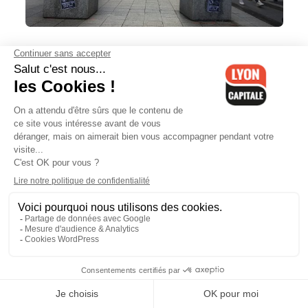
À Lyon, les grévistes des urgences
mettent en scène leur détresse
Météo du 4 mars à Lyon: le soleil