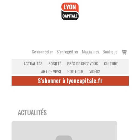
Accéder
au
contenu
Voir
Se connecter
S’enregistrer
Magazines
Boutique
le
ACTUALITÉS
SOCIÉTÉ
PRÈS DE CHEZ VOUS
CULTURE
panier
ART DE VIVRE
POLITIQUE
VIDÉOS
S'abonner à lyoncapitale.fr
ACTUALITÉS