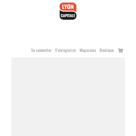
Accéder
au
contenu
Voir
Se connecter
S’enregistrer
Magazines
Boutique
le
panier