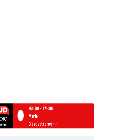
16H00
-
17H00
Marie
C'est votre avenir