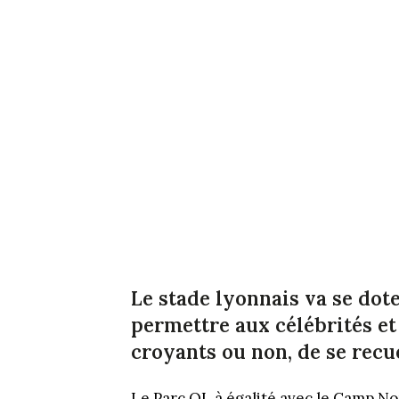
Le stade lyonnais va se dote
permettre aux célébrités et 
croyants ou non, de se recue
Le Parc OL à égalité avec le Camp N