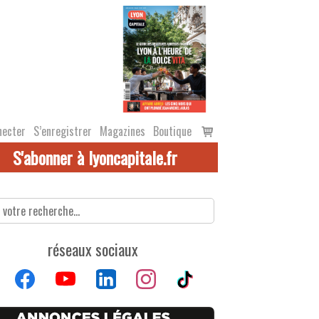
Voir
necter
S’enregistrer
Magazines
Boutique
le
S'abonner à lyoncapitale.fr
panier
réseaux sociaux