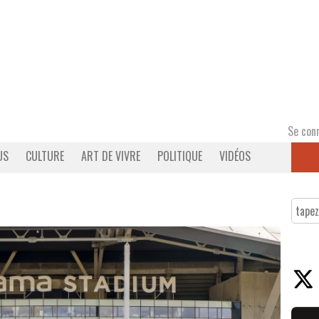
Se con
US
CULTURE
ART DE VIVRE
POLITIQUE
VIDÉOS