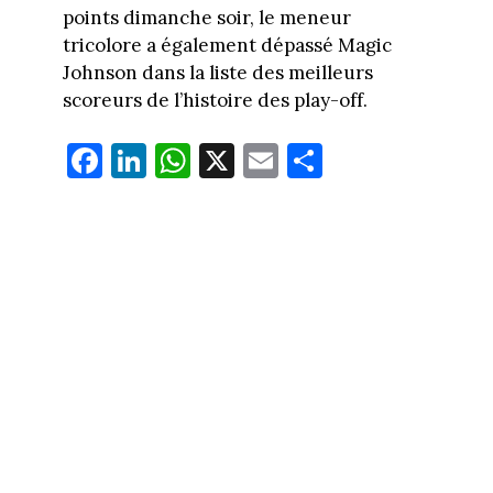
points dimanche soir, le meneur
tricolore a également dépassé Magic
Johnson dans la liste des meilleurs
scoreurs de l’histoire des play-off.
Fa
Li
W
X
E
Pa
ce
nk
ha
m
rt
bo
ed
ts
ail
ag
ok
In
Ap
er
p