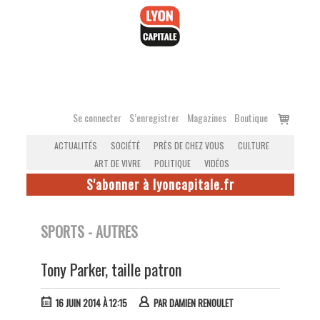
Accéder
au
contenu
Voir
Se connecter
S’enregistrer
Magazines
Boutique
le
ACTUALITÉS
SOCIÉTÉ
PRÈS DE CHEZ VOUS
CULTURE
panier
ART DE VIVRE
POLITIQUE
VIDÉOS
S'abonner à lyoncapitale.fr
SPORTS - AUTRES
Tony Parker, taille patron
16 JUIN 2014 À 12:15
PAR
DAMIEN RENOULET