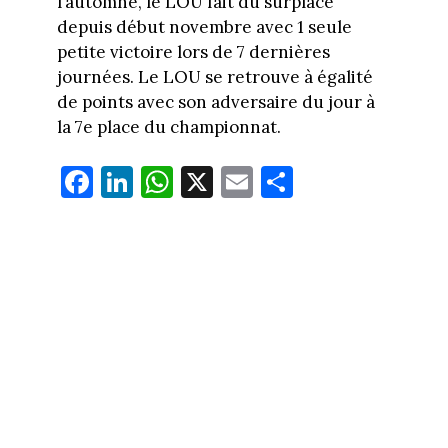
l’automne, le LOU fait du surplace
depuis début novembre avec 1 seule
petite victoire lors de 7 dernières
journées. Le LOU se retrouve à égalité
de points avec son adversaire du jour à
la 7e place du championnat.
Fa
Li
W
X
E
Pa
ce
nk
ha
m
rt
bo
ed
ts
ail
ag
ok
In
Ap
er
p