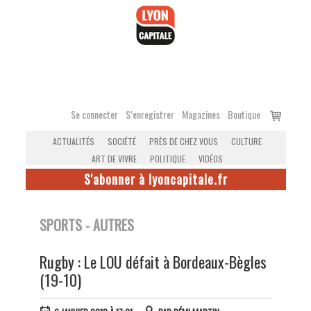
Accéder
au
contenu
Voir
Se connecter
S’enregistrer
Magazines
Boutique
le
ACTUALITÉS
SOCIÉTÉ
PRÈS DE CHEZ VOUS
CULTURE
panier
ART DE VIVRE
POLITIQUE
VIDÉOS
S'abonner à lyoncapitale.fr
SPORTS - AUTRES
Rugby : Le LOU défait à Bordeaux-Bègles
(19-10)