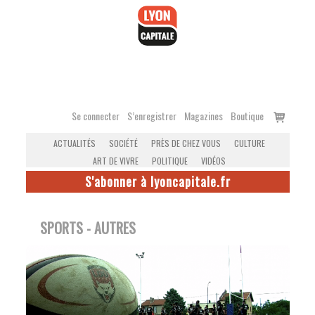
Accéder
au
contenu
Voir
Se connecter
S’enregistrer
Magazines
Boutique
le
ACTUALITÉS
SOCIÉTÉ
PRÈS DE CHEZ VOUS
CULTURE
panier
ART DE VIVRE
POLITIQUE
VIDÉOS
S'abonner à lyoncapitale.fr
SPORTS - AUTRES