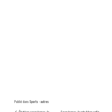
p
Publié dans
Sports - autres
Élections européennes : le
Européennes : le vote blanc enfin