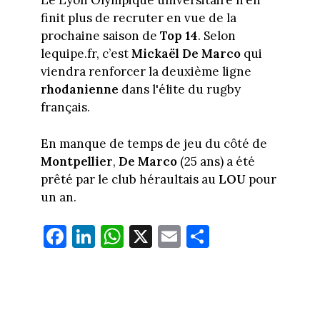
Le Lyon Olympique universitaire n’en
finit plus de recruter en vue de la
prochaine saison de
Top 14
. Selon
lequipe.fr, c’est
Mickaël De Marco
qui
viendra renforcer la deuxième ligne
rhodanienne
dans l'élite du rugby
français.
En manque de temps de jeu du côté de
Montpellier
,
De Marco
(25 ans) a été
prêté par le club héraultais au
LOU
pour
un an.
Fa
Li
W
X
E
Pa
ce
nk
ha
m
rt
bo
ed
ts
ail
ag
ok
In
Ap
er