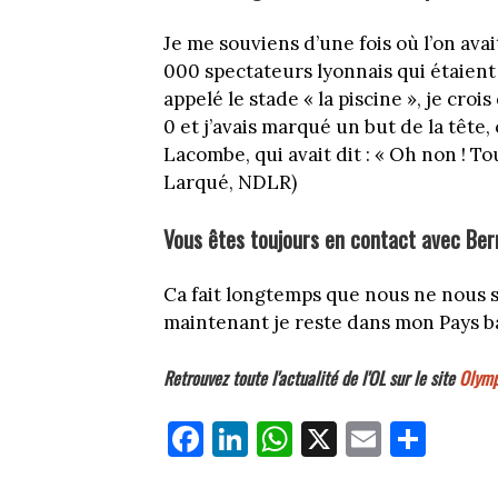
Je me souviens d’une fois où l’on avai
000 spectateurs lyonnais qui étaient 
appelé le stade « la piscine », je crois
0 et j’avais marqué un but de la tête,
Lacombe, qui avait dit : « Oh non ! To
Larqué, NDLR)
Vous êtes toujours en contact avec Be
Ca fait longtemps que nous ne nous 
maintenant je reste dans mon Pays bas
Retrouvez toute l'actualité de l'OL sur le site
Olymp
Fa
Li
W
X
E
Pa
ce
nk
ha
m
rt