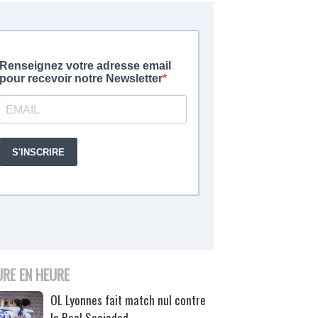
URE EN HEURE
OL Lyonnes fait match nul contre
la Real Sociedad