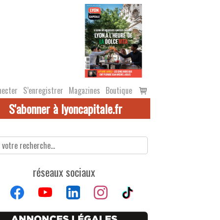
Voir
necter
S’enregistrer
Magazines
Boutique
le
S'abonner à lyoncapitale.fr
panier
réseaux sociaux