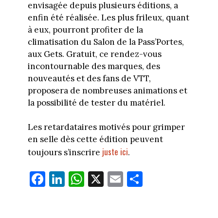
envisagée depuis plusieurs éditions, a
enfin été réalisée. Les plus frileux, quant
à eux, pourront profiter de la
climatisation du Salon de la Pass’Portes,
aux Gets. Gratuit, ce rendez-vous
incontournable des marques, des
nouveautés et des fans de VTT,
proposera de nombreuses animations et
la possibilité de tester du matériel.
Les retardataires motivés pour grimper
en selle dès cette édition peuvent
juste ici
toujours s’inscrire
.
Fa
Li
W
X
E
Pa
ce
nk
ha
m
rt
bo
ed
ts
ail
ag