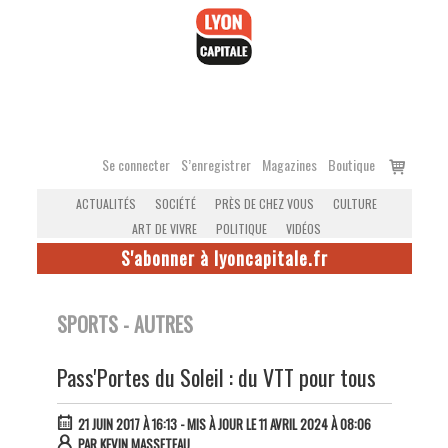
Accéder
au
contenu
Voir
Se connecter
S’enregistrer
Magazines
Boutique
le
ACTUALITÉS
SOCIÉTÉ
PRÈS DE CHEZ VOUS
CULTURE
panier
ART DE VIVRE
POLITIQUE
VIDÉOS
S'abonner à lyoncapitale.fr
SPORTS - AUTRES
Pass'Portes du Soleil : du VTT pour tous
21 JUIN 2017 À 16:13
- MIS À JOUR LE 11 AVRIL 2024 À 08:06
PAR
KEVIN MASSETEAU