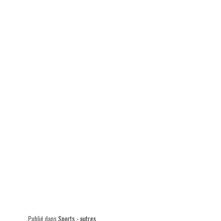
ok
In
Ap
er
p
Publié dans
Sports - autres